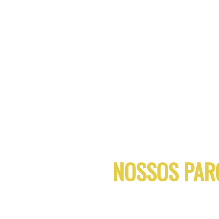
2817
EMPRESAS
NOSSOS PAR
POR INTERMÉDIO DE UM PROGRAMA REALIZADO ATRAVÉS DE VISIT
O CREDENCIAMENTO DE ESTABELECIMENTOS NOS SEGUINTES SET